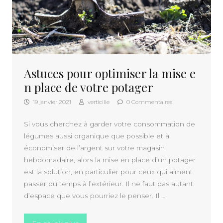
Astuces pour optimiser la mise e
n place de votre potager
19 janvier 2021
verticille
0 Commentaires
Si vous cherchez à garder votre consommation de
légumes aussi organique que possible et à
économiser de l’argent sur votre magasin
hebdomadaire, alors la mise en place d’un potager
est la solution, en particulier pour ceux qui aiment
passer du temps à l’extérieur. Il ne faut pas autant
d’espace que vous pourriez le penser. Il …
« Astuces pour optimiser la mise en place 