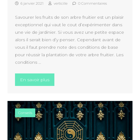
6 janvier 2021
verticille
0 Commentaires
Savourer les fruits de son arbre fruitier est un plaisir
exceptionnel qui vaut le cout d’expérimenter dans
une vie de jardinier. Si vous avez une petite espace
alors il serait bien d’y penser. Cependant avant de
vous il faut prendre note des conditions de base
pour réussir la plantation de votre arbre fruitier. Les
conditions …
« Quelles sont les conditions pour réussir la
En savoir plus
Conseils