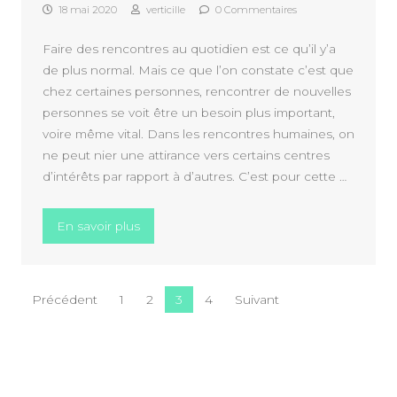
18 mai 2020
verticille
0 Commentaires
Faire des rencontres au quotidien est ce qu’il y’a
de plus normal. Mais ce que l’on constate c’est que
chez certaines personnes, rencontrer de nouvelles
personnes se voit être un besoin plus important,
voire même vital. Dans les rencontres humaines, on
ne peut nier une attirance vers certains centres
d’intérêts par rapport à d’autres. C’est pour cette …
« Faire des rencontres, un besoin vital pour
En savoir plus
Pagination des publications
Précédent
1
2
3
4
Suivant