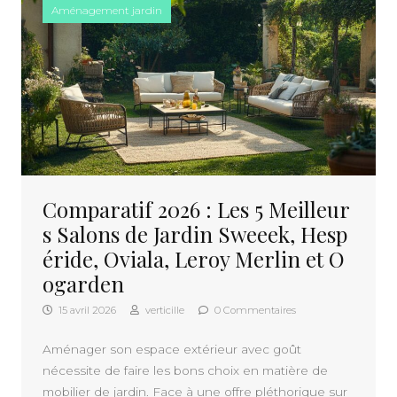
Aménagement jardin
Comparatif 2026 : Les 5 Meilleur
s Salons de Jardin Sweeek, Hesp
éride, Oviala, Leroy Merlin et O
ogarden
15 avril 2026
verticille
0 Commentaires
Aménager son espace extérieur avec goût
nécessite de faire les bons choix en matière de
mobilier de jardin. Face à une offre pléthorique sur