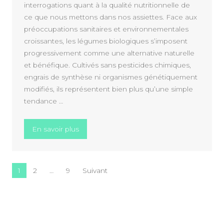
interrogations quant à la qualité nutritionnelle de
ce que nous mettons dans nos assiettes. Face aux
préoccupations sanitaires et environnementales
croissantes, les légumes biologiques s’imposent
progressivement comme une alternative naturelle
et bénéfique. Cultivés sans pesticides chimiques,
engrais de synthèse ni organismes génétiquement
modifiés, ils représentent bien plus qu’une simple
tendance …
« Les légumes bio les plus courants et leurs
En savoir plus
Pagination des publications
1
2
…
9
Suivant