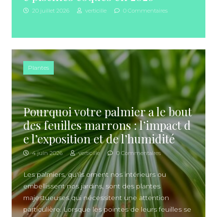
20 juillet 2026
verticille
0 Commentaires
Plantes
Pourquoi votre palmier a le bout
des feuilles marrons : l’impact d
e l’exposition et de l’humidité
4 juin 2026
verticille
0 Commentaires
Les palmiers, qu'ils ornent nos intérieurs ou
embellissent nos jardins, sont des plantes
majestueuses qui nécessitent une attention
particulière. Lorsque les pointes de leurs feuilles se