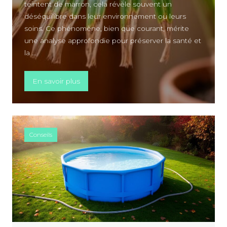
teintent de marron, cela révèle souvent un
déséquilibre dans leur environnement ou leurs
soins. Ce phénomène, bien que courant, mérite
une analyse approfondie pour préserver la santé et
la …
« Pourquoi votre palmier a le bout des feuil
En savoir plus
Conseils
A PROPOS