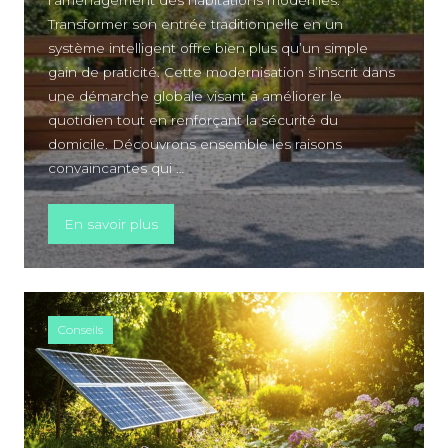
l’aménagement des habitations modernes.
Transformer son entrée traditionnelle en un
système intelligent offre bien plus qu’un simple
gain de praticité. Cette modernisation s’inscrit dans
une démarche globale visant à améliorer le
quotidien tout en renforçant la sécurité du
domicile. Découvrons ensemble les raisons
convaincantes qui …
« Pourquoi choisir une motorisation pour po
En savoir plus
Conseils
A PROPOS