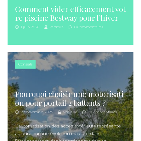
Comment vider efficacement vot
re piscine Bestway pour l’hiver
1 juin 2026
verticille
0 Commentaires
Conseils
Pourquoi choisir une motorisati
on pour portail 2 battants ?
27 novembre 2025
verticille
0 Commentaires
L’automatisation des accès extérieurs représente
aujourd’hui une évolution majeure dans