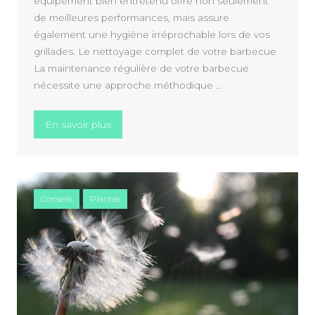
équipement bien entretenu offre non seulement
de meilleures performances, mais assure
également une hygiène irréprochable lors de vos
grillades. Le nettoyage complet de votre barbecue
La maintenance régulière de votre barbecue
nécessite une approche méthodique …
« Les meilleures pratiques pour entretenir
En savoir plus
Conseils
Plantes