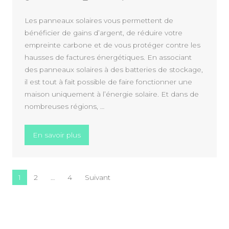
Les panneaux solaires vous permettent de
bénéficier de gains d’argent, de réduire votre
empreinte carbone et de vous protéger contre les
hausses de factures énergétiques. En associant
des panneaux solaires à des batteries de stockage,
il est tout à fait possible de faire fonctionner une
maison uniquement à l’énergie solaire. Et dans de
nombreuses régions, …
« Combien de panneaux solaires pour une 
En savoir plus
Pagination des publications
1
2
…
4
Suivant