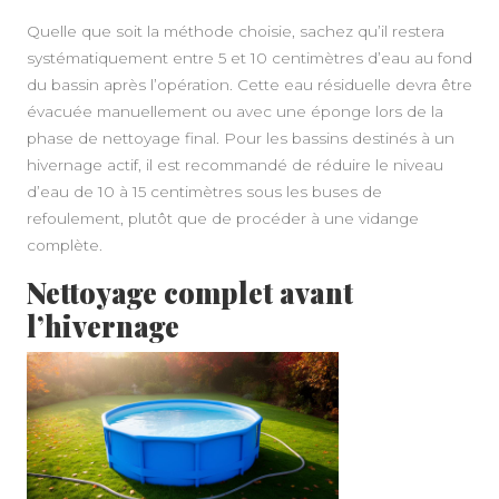
Quelle que soit la méthode choisie, sachez qu’il restera
systématiquement entre 5 et 10 centimètres d’eau au fond
du bassin après l’opération. Cette eau résiduelle devra être
évacuée manuellement ou avec une éponge lors de la
phase de nettoyage final. Pour les bassins destinés à un
hivernage actif, il est recommandé de réduire le niveau
d’eau de 10 à 15 centimètres sous les buses de
refoulement, plutôt que de procéder à une vidange
complète.
Nettoyage complet avant
l’hivernage