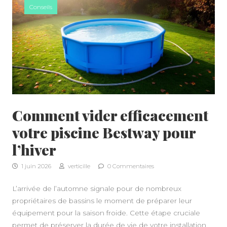
Conseils
Comment vider efficacement
votre piscine Bestway pour
l’hiver
1 juin 2026
verticille
0 Commentaires
L’arrivée de l’automne signale pour de nombreux
propriétaires de bassins le moment de préparer leur
équipement pour la saison froide. Cette étape cruciale
permet de préserver la durée de vie de votre installation