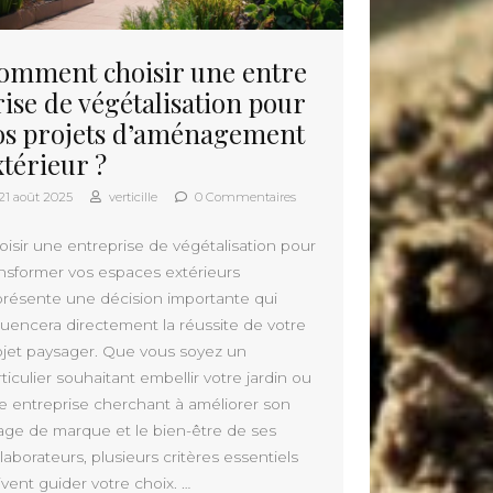
omment choisir une entre
rise de végétalisation pour
os projets d’aménagement
xtérieur ?
21 août 2025
verticille
0 Commentaires
oisir une entreprise de végétalisation pour
ansformer vos espaces extérieurs
présente une décision importante qui
fluencera directement la réussite de votre
ojet paysager. Que vous soyez un
ticulier souhaitant embellir votre jardin ou
e entreprise cherchant à améliorer son
age de marque et le bien-être de ses
laborateurs, plusieurs critères essentiels
vent guider votre choix. …