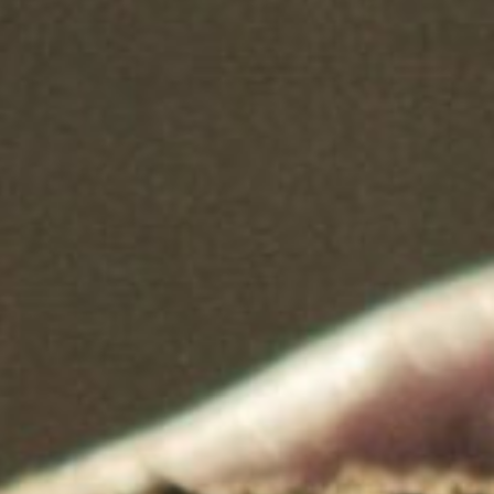
Hespéride, Oviala, Leroy Merlin et Oogarden »