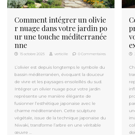
Comment intégrer un olivie
C
r nuage dans votre jardin po
p
ur une touche méditerranée
v
nne
e
15 octobre 2025
verticille
0 Commentaires
L’olivier est depuis longtemps le symbole du
Ch
bassin méditerranéen, évoquant la douceur
tr
de vivre et les paysages ensoleillés du sud.
re
Intégrer un olivier nuage pour votre jardin
in
représente une manière élégante de
pr
fusionner l’esthétique japonaise avec le
par
charme méditerranéen. Cette sculpture
un
végétale, issue de la technique japonaise du
im
Niwaki, transforme l’arbre en une véritable
col
œuvre …
doi