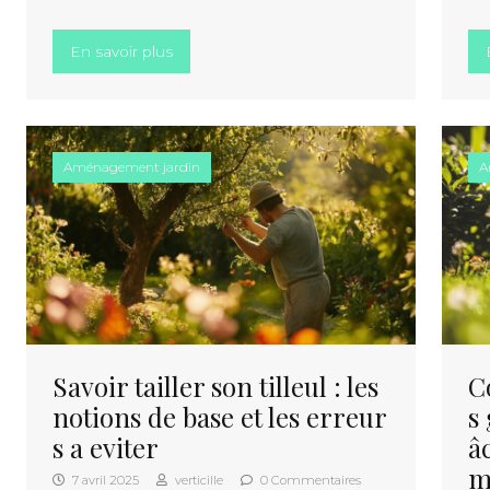
« Comment intégrer un olivier nuage dans
En savoir plus
Aménagement jardin
A
Savoir tailler son tilleul : les
C
notions de base et les erreur
s
s a eviter
â
m
7 avril 2025
verticille
0 Commentaires