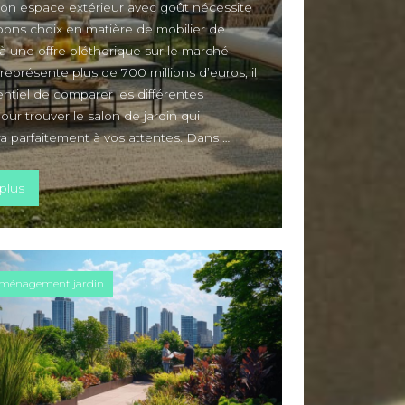
n espace extérieur avec goût nécessite
 bons choix en matière de mobilier de
 à une offre pléthorique sur le marché
i représente plus de 700 millions d’euros, il
ntiel de comparer les différentes
ur trouver le salon de jardin qui
a parfaitement à vos attentes. Dans …
« Comparatif 2026 : Les 5 Meilleurs Salons de Jardin Sweeek, 
plus
ménagement jardin