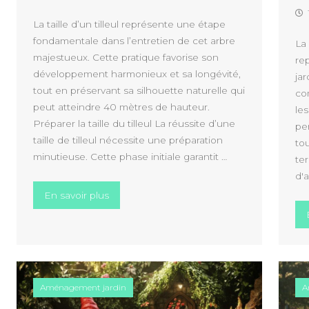
La taille d’un tilleul représente une étape
fondamentale dans l’entretien de cet arbre
La 
majestueux. Cette pratique favorise son
re
développement harmonieux et sa longévité,
jar
tout en préservant sa silhouette naturelle qui
co
peut atteindre 40 mètres de hauteur.
le
Préparer la taille du tilleul La réussite d’une
pe
taille de tilleul nécessite une préparation
to
minutieuse. Cette phase initiale garantit …
te
d'a
« Savoir tailler son tilleul : les notions de b
En savoir plus
Aménagement jardin
A