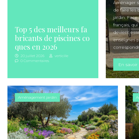
Aménager so
de faire les
jardin. Face
français, qu
Top 5 des meilleurs fa
devient esse
bricants de piscines co
enseignes po
ques en 2026
correspondr
20 juillet 2026
verticille
0 Commentaires
En savoir 
Aménagement jardin
A