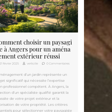
omment choisir un paysagi
te à Angers pour un aména
ement extérieur réussi
21 février 2025
verticille
0 Commentaires
aménagement d’un jardin représente un
jet significatif qui nécessite l’expertise
un professionnel compétent. À Angers, la
ection d’un spécialiste qualifié garantit la
ssite de votre projet extérieur et la
orisation de votre propriété. Les critères
sentiels pour sélectionner votre paysagiste