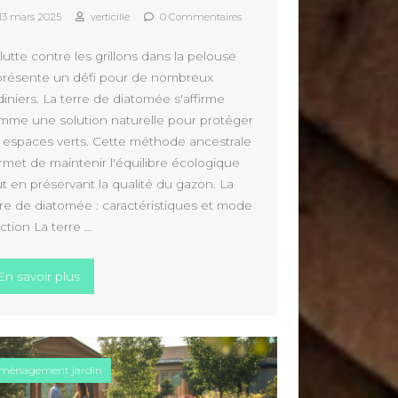
13 mars 2025
verticille
0 Commentaires
lutte contre les grillons dans la pelouse
présente un défi pour de nombreux
diniers. La terre de diatomée s'affirme
mme une solution naturelle pour protéger
s espaces verts. Cette méthode ancestrale
rmet de maintenir l'équilibre écologique
ut en préservant la qualité du gazon. La
rre de diatomée : caractéristiques et mode
ction La terre …
ase et les erreurs a eviter »
« Comment se débarrasser des grillons dans la pelous
En savoir plus
ménagement jardin