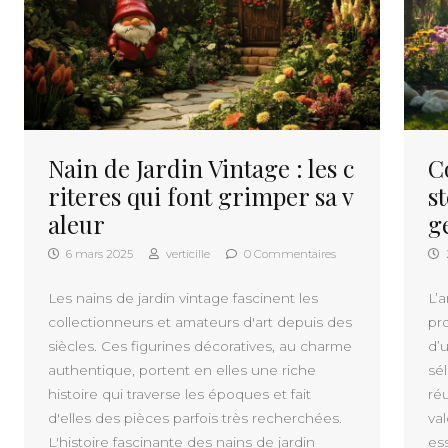
Nain de Jardin Vintage : les c
C
riteres qui font grimper sa v
s
aleur
g
6 mars 2025
verticille
0 Commentaires
Les nains de jardin vintage fascinent les
L’
collectionneurs et amateurs d'art depuis des
pro
siècles. Ces figurines décoratives, au charme
d’
authentique, portent en elles une riche
sél
histoire qui traverse les époques et fait
réu
d'elles des pièces parfois très recherchées.
val
L'histoire fascinante des nains de jardin
es