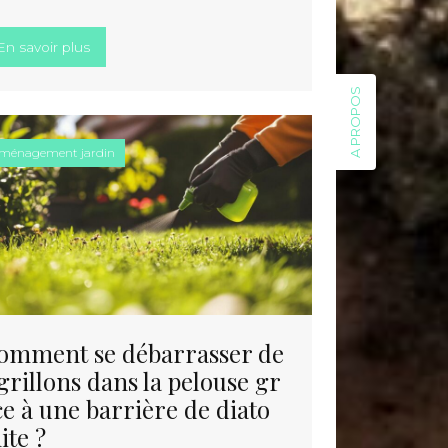
 votre jardin pour une touche méditerranéenne »
« Comment choisir une entreprise de végétalisation
En savoir plus
A PROPOS
ménagement jardin
omment se débarrasser de
 grillons dans la pelouse gr
ce à une barrière de diato
ite ?