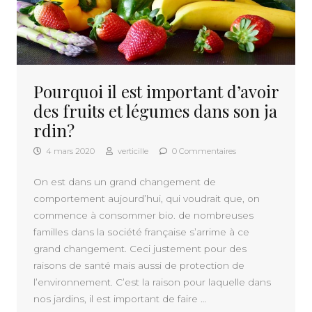
Pourquoi il est important d’avoir
des fruits et légumes dans son ja
rdin?
4 mars 2020
verticille
0 Commentaires
On est dans un grand changement de
comportement aujourd’hui, qui voudrait que, on
commence à consommer bio. de nombreuses
familles dans la société française s’arrime à ce
grand changement. Ceci justement pour des
raisons de santé mais aussi de protection de
l’environnement. C’est la raison pour laquelle dans
nos jardins, il est important de faire …