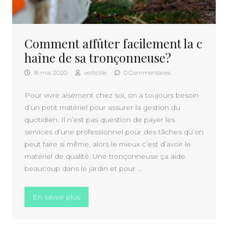
Comment affûter facilement la c
haîne de sa tronçonneuse?
16 mai 2020
verticille
0 Commentaires
Pour vivre aisément chez soi, on a toujours besoin
d’un petit matériel pour assurer la gestion du
quotidien. Il n’est pas question de payer les
services d’une professionnel pour des tâches qu’on
peut faire si même, alors le mieux c’est d’avoir le
matériel de qualité. Une tronçonneuse ça aide
beaucoup dans le jardin et pour …
« Comment affûter facilement la chaîne de
En savoir plus