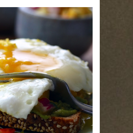
Articles récents
Top 5 des meilleurs fabricants de
piscines coques en 2026
Pourquoi votre palmier a le bout des
feuilles marrons : l’impact de
l’exposition et de l’humidité
Comment vider efficacement votre
piscine Bestway pour l’hiver
Nous joindre !
Contact
Mentions Légales