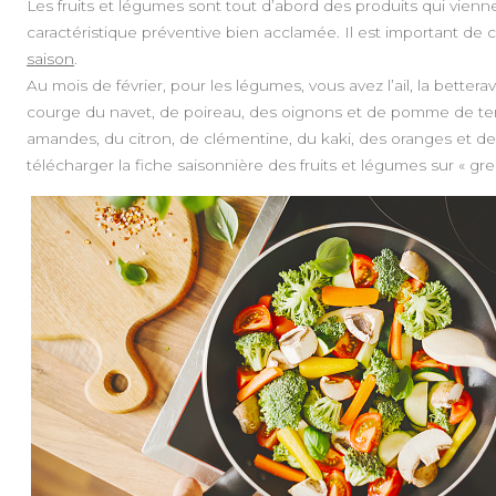
Les fruits et légumes sont tout d’abord des produits qui vienn
caractéristique préventive bien acclamée. Il est important de 
saison
.
Au mois de février, pour les légumes, vous avez l’ail, la betterav
courge du navet, de poireau, des oignons et de pomme de terre 
amandes, du citron, de clémentine, du kaki, des oranges et de
télécharger la fiche saisonnière des fruits et légumes sur « g