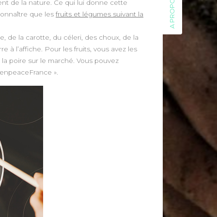
A PROPOS
ent de la nature. Ce qui lui donne cette
connaître que les
fruits et légumes suivant la
e, de la carotte, du céleri, des choux, de la
à l’affiche. Pour les fruits, vous avez les
 la poire sur le marché. Vous pouvez
reenpeaceFrance ».