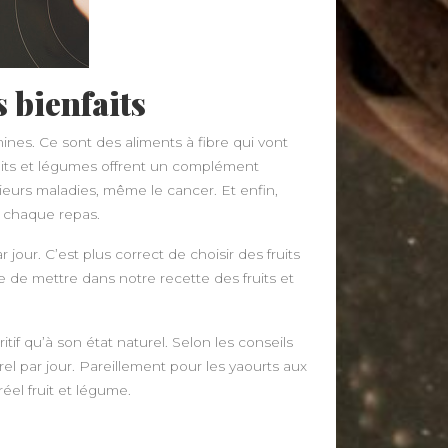
 bienfaits
mines. Ce sont des aliments à fibre qui vont
ruits et légumes offrent un complément
ieurs maladies, même le cancer. Et enfin,
à chaque repas.
our. C’est plus correct de choisir des fruits
ble de mettre dans notre recette des fruits et
tif qu’à son état naturel. Selon les conseils
urel par jour. Pareillement pour les yaourts aux
réel fruit et légume.