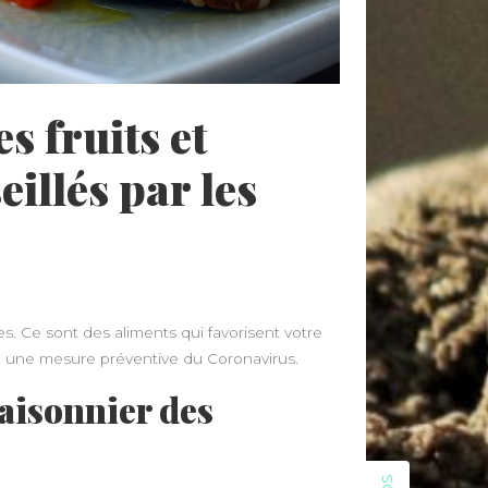
s fruits et
illés par les
es. Ce sont des aliments qui favorisent votre
 une mesure préventive du Coronavirus.
saisonnier des