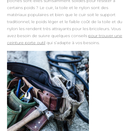
poches sont-elles suffisamment solides pour résister à
certains poids ? Le cuir, la toile et le nylon sont des
matériaux populaires et bien que le cuir soit le support
traditionnel, le poids léger et le faible coût de la toile et du
nylon les rendent très attrayants pour les bricoleurs. Vous
avez besoin de suivre quelques conseils
pour trouver une
ceinture porte outil
qui s’adapte à vos besoins.