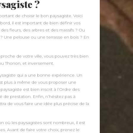
sagiste ?
ortant de choisir le bon paysagiste. Voici
bord, il est important de bien définir vos
des fleurs, des arbres et des massifs ? Ou
e ? Une pelouse ou une terrasse en bois ? En
 proche de votre ville, vous pouvez très bien
ou Thonon, et inversement.
 paysagiste qui a une bonne expérience. Un
s est plus à même de vous proposer une
paysagiste est bien inscrit à l’Ordre des
 de prestation. Enfin, n’hésitez pas à
ra de vous faire une idée plus précise de la
n où les paysagistes sont nombreux, il est
es. Avant de faire votre choix, prenez le