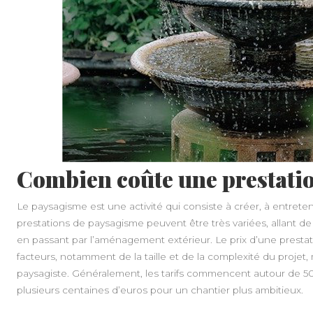
Combien coûte une prestati
Le paysagisme est une activité qui consiste à créer, à entreten
prestations de paysagisme peuvent être très variées, allant de l
en passant par l’aménagement extérieur. Le prix d’une prest
facteurs, notamment de la taille et de la complexité du projet
paysagiste. Généralement, les tarifs commencent autour de 50
plusieurs centaines d’euros pour un chantier plus ambitieux.