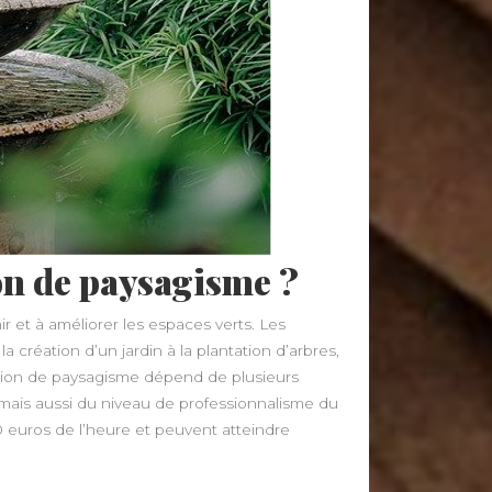
on de paysagisme ?
ir et à améliorer les espaces verts. Les
a création d’un jardin à la plantation d’arbres,
ation de paysagisme dépend de plusieurs
, mais aussi du niveau de professionnalisme du
 euros de l’heure et peuvent atteindre