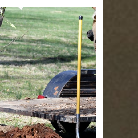
Articles récents
Top 5 des meilleurs fabricants de
piscines coques en 2026
Pourquoi votre palmier a le bout des
feuilles marrons : l’impact de
l’exposition et de l’humidité
Comment vider efficacement votre
piscine Bestway pour l’hiver
Nous joindre !
Contact
Mentions Légales