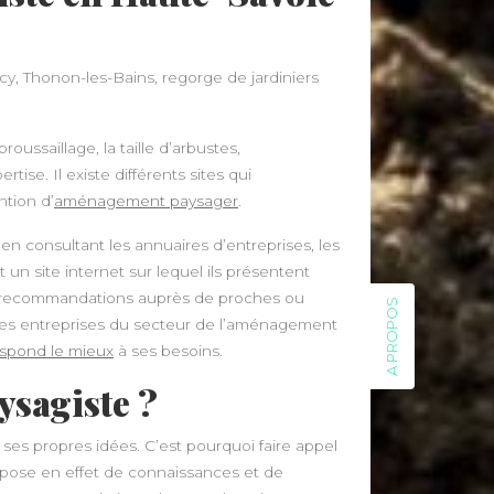
, Thonon-les-Bains, regorge de jardiniers
ssaillage, la taille d’arbustes,
se. Il existe différents sites qui
tion d’
aménagement paysager
.
 en consultant les annuaires d’entreprises, les
 un site internet sur lequel ils présentent
es recommandations auprès de proches ou
A PROPOS
entes entreprises du secteur de l’aménagement
respond le mieux
à ses besoins.
ysagiste ?
on ses propres idées. C’est pourquoi faire appel
ispose en effet de connaissances et de