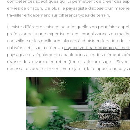
compétences spécifiques qui lui permettent de créer des esp
envies de chacun. De plus, le paysagiste dispose d’un matériel 
travailler efficacement sur différents types de terrain.
Il existe différentes raisons pour lesquelles on peut faire app
professionnel a une expertise et des connaissances en matière
conseiller sur les meilleures plantes à choisir en fonction de 
cultivées, et il saura créer un
espace vert harmonieux qui mettr
paysagiste est également capable d’installer des éléments décor
réaliser des travaux d’entretien (tonte, taille, arrosage…). Si 
nécessaires pour entretenir votre jardin, faire appel à un paysag