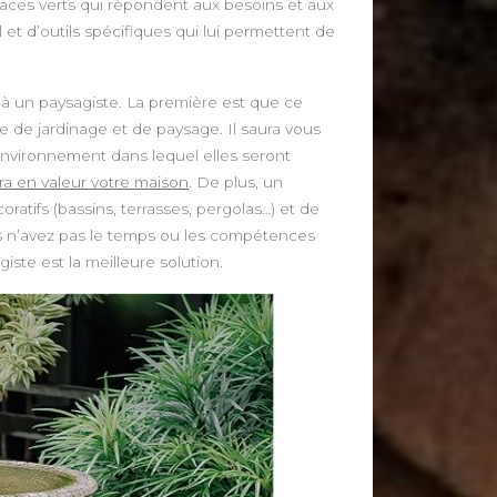
aces verts qui répondent aux besoins et aux
et d’outils spécifiques qui lui permettent de
el à un paysagiste. La première est que ce
 de jardinage et de paysage. Il saura vous
l’environnement dans lequel elles seront
a en valeur votre maison
. De plus, un
atifs (bassins, terrasses, pergolas…) et de
vous n’avez pas le temps ou les compétences
iste est la meilleure solution.