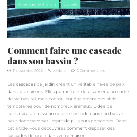
Aménagement jardin
Conseils
Comment faire une cascade
dans son bassin ?
11 novembre 2022
verticille
0 Commentaires
Les
cascades
de
jardin
créent un véritable havre de paix
dans
les maisons. Elles permettent de disposer d’un cadre
de vie naturel, mais constituent également des abris
temporaires pour de nombreux animaux. L’idée de
A PROPOS
construire un
ruisseau
ou une cascade
dans
son
bassin
peut donc traverser l’esprit de plusieurs personnes. Dans
cet article, vous découvrirez
comment
disposer des
cascades
de jardin
dans
votre
maison
.