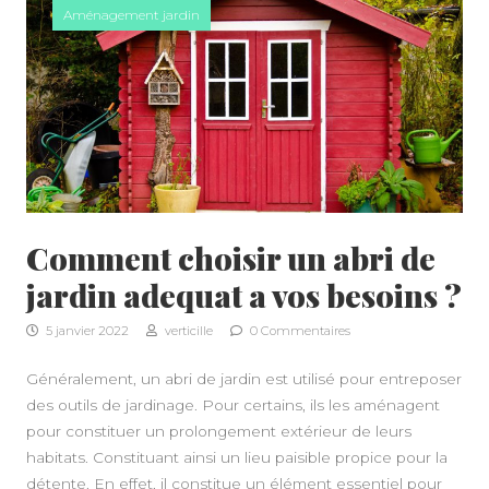
Aménagement jardin
Comment choisir un abri de
jardin adequat a vos besoins ?
5 janvier 2022
verticille
0 Commentaires
A PROPOS
Généralement, un abri de jardin est utilisé pour entreposer
des outils de jardinage. Pour certains, ils les aménagent
pour constituer un prolongement extérieur de leurs
habitats. Constituant ainsi un lieu paisible propice pour la
détente. En effet, il constitue un élément essentiel pour